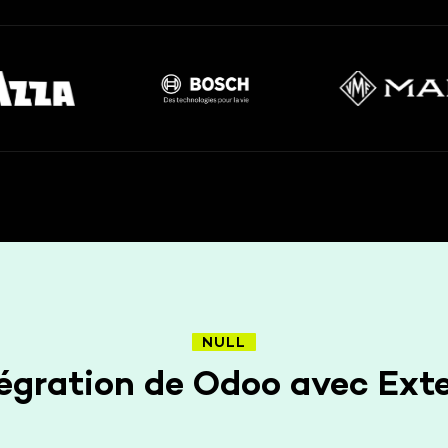
NULL
tégration de Odoo avec Ext