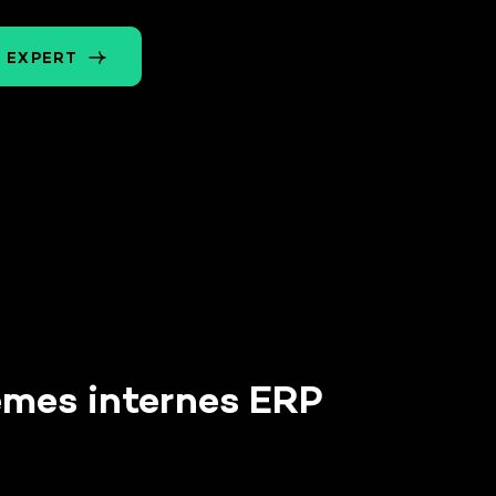
Gagner en productivité
 EXPERT
sur les tâches
administratives
Doublez le volume traité par
votre équipe administrative.
Me différencier dans les
appels d'offres
Arrivez en AO 3PL avec un
portail client marque blanche.
tèmes internes ERP