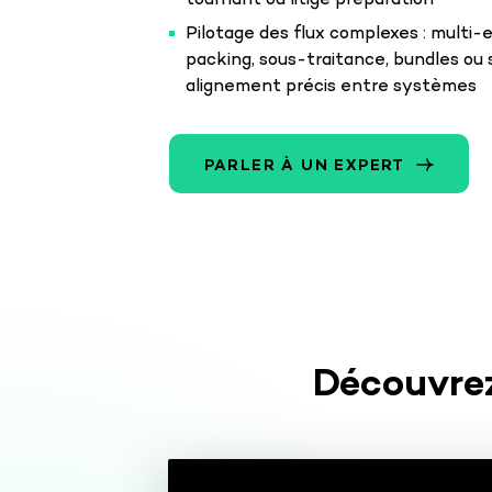
tournant ou litige préparation
Pilotage des flux complexes : multi-
packing, sous-traitance, bundles ou 
alignement précis entre systèmes
PARLER À UN EXPERT
Découvrez