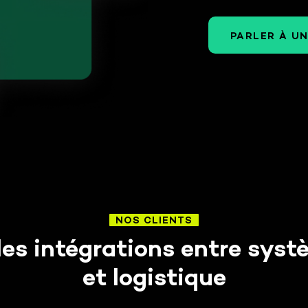
rtagé de prise de
Orchestrez stocks et
 à quai pour
commandes sur plusieurs
rs et chargeurs.
PARLER À UN
entrepôts et magasins.
Piloter mes prestataires
logistiques de bout en
bout
Tour de contrôle de vos 3PL
et transporteurs sans
chantier IT.
NOS CLIENTS
les intégrations entre sys
et logistique