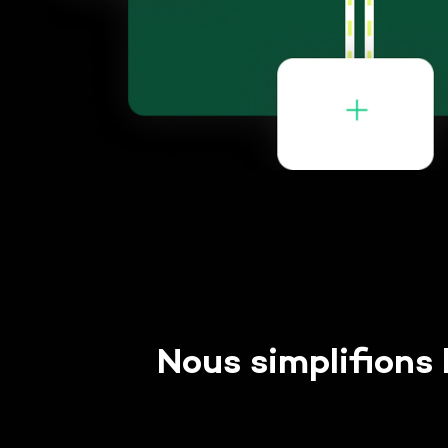
L'agenda pa
l'exécution chez chaque 3PL.
Documentation API
rendez-vous
Shipping Management
Developper portal
transporteu
WMS Middleware
Suivez chaque colis de la
Connectez n'importe quel
préparation à la livraison,
WMS et faites sortir la
multi-transporteurs.
donnée logistique vers tout
votre SI.
3PL Management
Pilotez vos prestataires
logistiques avec la même
donnée qu'eux, en temps réel.
Nous simplifions 