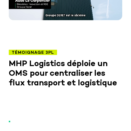
TÉMOIGNAGE 3PL
MHP Logistics déploie un
OMS pour centraliser les
flux transport et logistique
Grâce au déploiement de l'OMS de Spacefill
comme tour de contrôle logistique, MHP Logistics
a :
Centralisé les données de son TMS et de son
WMS dans un OMS unique