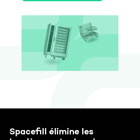
Spacefill élimine les