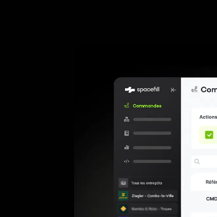
L'agenda pa
l'exécution chez chaque 3PL.
Documentation API
rendez-vous
Shipping Management
Developper portal
transporteu
WMS Middleware
Suivez chaque colis de la
Connectez n'importe quel
préparation à la livraison,
WMS et faites sortir la
multi-transporteurs.
donnée logistique vers tout
votre SI.
3PL Management
Pilotez vos prestataires
logistiques avec la même
donnée qu'eux, en temps réel.