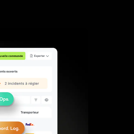
Gagner en productivité
sur les tâches
administratives
Doublez le volume traité par
votre équipe administrative.
Me différencier dans les
appels d'offres
Arrivez en AO 3PL avec un
portail client marque blanche.