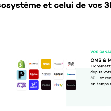
osystème et celui de vos 
VOS CANA
CMS & M
Transmett
depuis vot
3PL, et r
en temps r