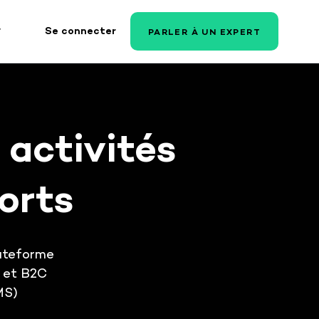
Se connecter
PARLER À UN EXPERT
CAS D'USAGE PRESTATAIRES
ETOUR CLIENT RAVENSBURGER
LOGISTIQUE
Connectivité simplifiiée
 activités
et fiabilisée avec mes
clients
Connectivité simplifiiée et
orts
fiabilisée avec mes clients et
marques.
Donner de la
CCÉDER À L'ÉTUDE DE CAS
transparence à mes
lateforme
clients
B et B2C
Vos clients agissent sur les
MS)
commandes, leurs incidents et
leurs stocks en autonomie.