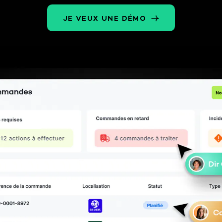
rtagé de prise de
Orchestrez stocks et
 à quai pour
commandes sur plusieurs
JE VEUX UNE DÉMO
rs et chargeurs.
entrepôts et magasins.
Piloter mes prestataires
logistiques de bout en
bout
Tour de contrôle de vos 3PL
et transporteurs sans
chantier IT.