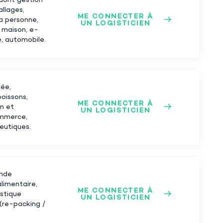
dont gestion
allages,
ME CONNECTER À
a personne,
UN LOGISTICIEN
 maison, e-
, automobile.
gée,
boissons,
ME CONNECTER À
on et
UN LOGISTICIEN
ommerce,
eutiques.
ande
alimentaire,
ME CONNECTER À
stique
UN LOGISTICIEN
u (re-packing /