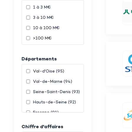
1 à 3 M€
3 à 10 M€
10 à 100 M€
>100 M€
Départements
Val-d'Oise (95)
Val-de-Marne (94)
Seine-Saint-Denis (93)
Hauts-de-Seine (92)
Essonne (91)
Territoire de Belfort
Chiffre d'affaires
(90)