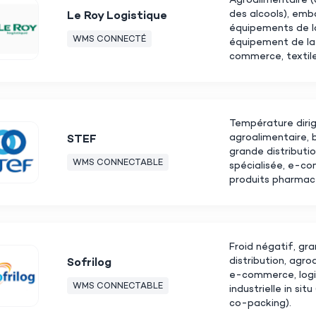
Agroalimentaire (
des alcools), emb
Le Roy Logistique
équipements de l
WMS CONNECTÉ
équipement de la
commerce, textile
Température diri
agroalimentaire, 
STEF
grande distributi
WMS CONNECTABLE
spécialisée, e-c
produits pharmac
Froid négatif, gr
distribution, agro
Sofrilog
e-commerce, logi
WMS CONNECTABLE
industrielle in sit
co-packing).