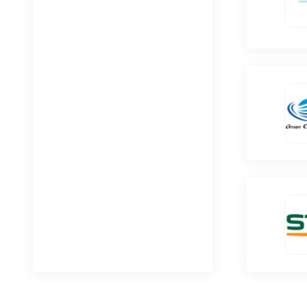
Haute-Savoie (74)
Savoie (73)
Sarthe (72)
Saône-et-Loire (71)
Haute-Saône (70)
Rhône (69)
Haut-Rhin (68)
Bas-Rhin (67)
Pyrénées-Orientales
(66)
Hautes-Pyrénées (65)
Pyrénées-Atlantiques
(64)