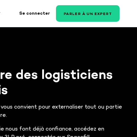
Se connecter
PARLER À UN EXPERT
CAS D'USAGE PRESTATAIRES
ETOUR CLIENT RAVENSBURGER
LOGISTIQUE
Connectivité simplifiiée
et fiabilisée avec mes
clients
e des logisticiens
Connectivité simplifiiée et
fiabilisée avec mes clients et
is
marques.
Donner de la
CCÉDER À L'ÉTUDE DE CAS
transparence à mes
 vous convient pour externaliser tout ou partie
clients
re.
Vos clients agissent sur les
commandes, leurs incidents et
e nous font déjà confiance, accédez en
leurs stocks en autonomie.