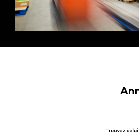
L'agenda pa
l'exécution chez chaque 3PL.
Documentation API
rendez-vous
Shipping Management
Developper portal
transporteu
WMS Middleware
Suivez chaque colis de la
Connectez n'importe quel
préparation à la livraison,
WMS et faites sortir la
multi-transporteurs.
donnée logistique vers tout
votre SI.
3PL Management
Pilotez vos prestataires
logistiques avec la même
donnée qu'eux, en temps réel.
Ann
Trouvez celui